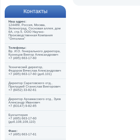
Контакты
Наш адрес:
124489, Россия, Москва,
Зеленоград, Сосновая аллея, дом
6А, стр.5, ООО Научно-
Производственная Компания
"Оптолинк"
Телефоны:
Вр. И.О. Генерального директора,
Кузнецов Виктор Александрович
+7 (495) 663-17-60
Технический директор,
Федоров Вячеслав Александрович
+7 (495) 663-17-60 (доб.101)
Директор Саратовского отд.,
Прилуцкий Станислав Викторович
+7 (8452) 33-82-61
Директор Арзамасского отд., Зуев
Александр Иванович
+7 (83147) 9-82-85
Бухгалтерия
+7 (495) 663-17-60
(доб.108,109,110)
Факс:
+7 (495) 663-17-61