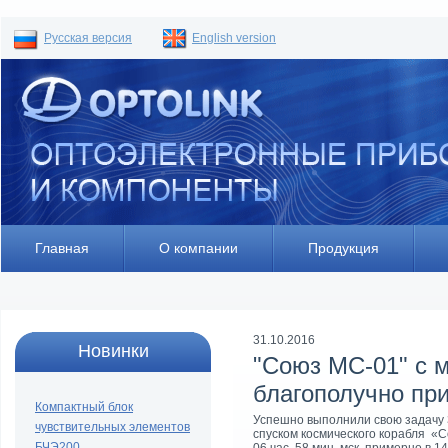
Русская версия
English version
Главная
О компании
Продукция
31.10.2016
Новинки
"Союз МC-01" с 
благополучно пр
Компактный блок
Успешно выполнили свою задачу 
чувствительных элементов
спуском космического корабля «С
БЧЭ200