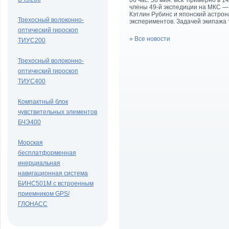
06 час. 58 мин. мск примерно в 1
члены 49-й экспедиции на МКС —
Кэтлин Рубинс и японский астрона
Трехосный волоконно-
экспериментов. Задачей экипажа
оптический гироскоп
» Все новости
ТИУС200
Трехосный волоконно-
оптический гироскоп
ТИУС400
Компактный блок
чувствительных элементов
БЧЭ400
Морская
бесплатформенная
инерциальная
навигационная система
БИНС501М с встроенным
приемником GPS/
ГЛОНАСС