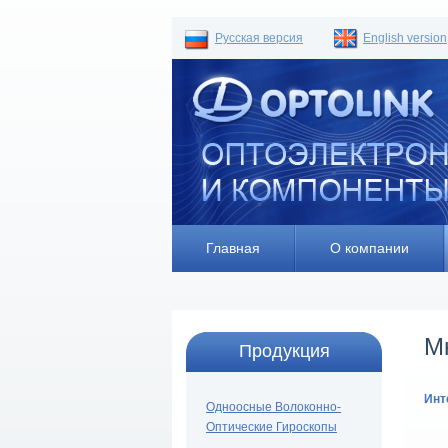
Русская версия
English version
Главная
О компании
М
Продукция
Инт
Одноосные Волоконно-
Оптические Гироскопы