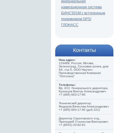
инерциальная
навигационная система
БИНС501М с встроенным
приемником GPS/
ГЛОНАСС
Контакты
Наш адрес:
124489, Россия, Москва,
Зеленоград, Сосновая аллея, дом
6А, стр.5, ООО Научно-
Производственная Компания
"Оптолинк"
Телефоны:
Вр. И.О. Генерального директора,
Кузнецов Виктор Александрович
+7 (495) 663-17-60
Технический директор,
Федоров Вячеслав Александрович
+7 (495) 663-17-60 (доб.101)
Директор Саратовского отд.,
Прилуцкий Станислав Викторович
+7 (8452) 33-82-61